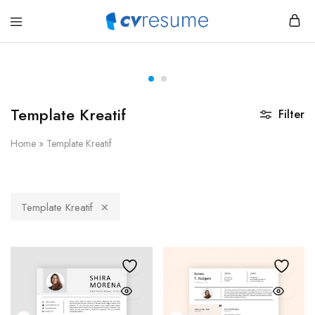
CV
My
Resume
WordPress
Indonesia
Blog
Template Kreatif
Filter
Home
»
Template Kreatif
Template Kreatif