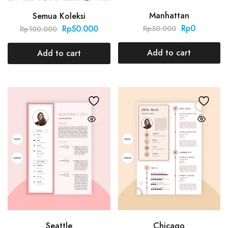
Manhattan
Semua Koleksi
Rp
0
Rp
50.000
Rp
30.000
Rp
100.000
Add to cart
Add to cart
Seattle
Chicago