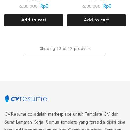
Rp
0
Rp
0
Rp
30.000
Rp
30.000
Add to cart
Add to cart
Showing
12
of
12
products
CVResume.co
adalah marketplace untuk Template CV dan
Surat Lamaran Kerja. Semua template yang tersedia disini bisa
kamu edit menggunakan aplikasi Canva dan Word. Temukan